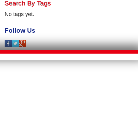
Search By Tags
No tags yet.
Follow Us
E > Macau
D>
Macau