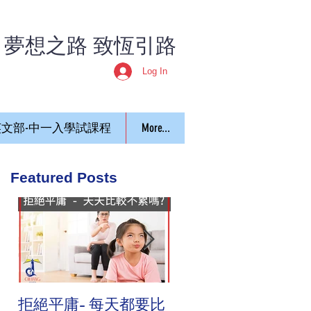
​夢想之路 致恆引路
Log In
文部-中一入學試課程
More...
Featured Posts
拒絕平庸- 每天都要比
<致恆教育中心> 2015