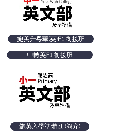
鮑英升粵華(英)F1 銜接班
中轉英F1 銜接班
鮑英入學準備班 (簡介)