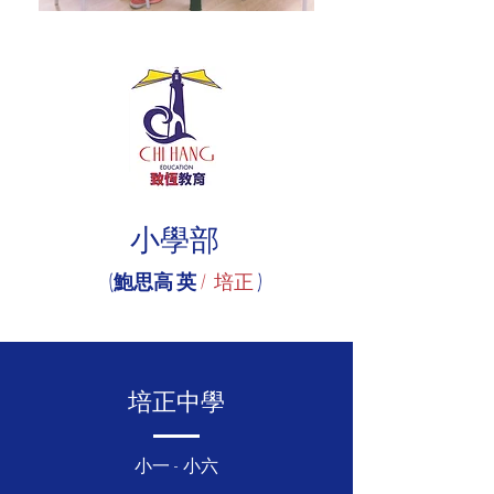
小學部
(鮑思高 英
/
培正
)
​培正中學
小一 - 小六