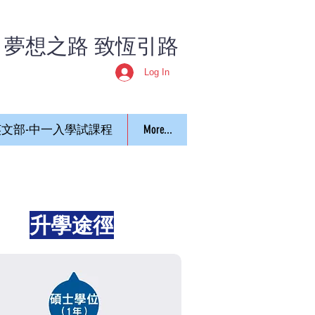
​夢想之路 致恆引路
Log In
文部-中一入學試課程
More...
升學途徑