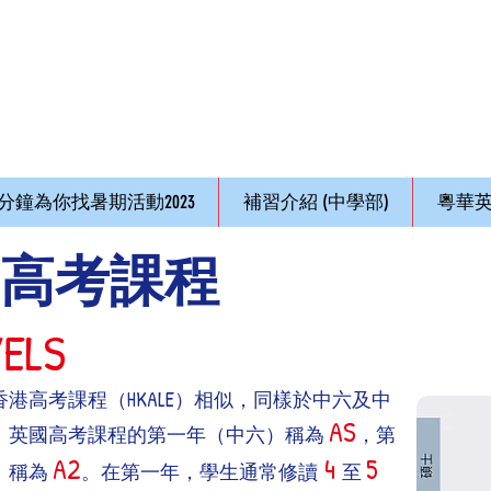
1分鐘為你找暑期活動2023
補習介紹 (中學部)
粵華英
高考課程
ELS
港高考課程（HKALE）相似，同樣於中六及中
AS
。英國高考課程的第一年（中六）稱為
，第
A2
4
5
）稱為
。在第一年，學生通常修讀
至