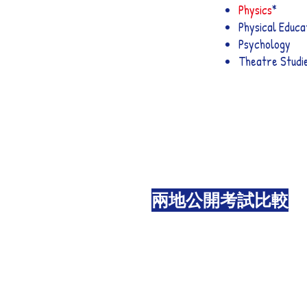
Physics
*
Physical Educa
Psychology
Theatre Studi
兩地公開考試比較