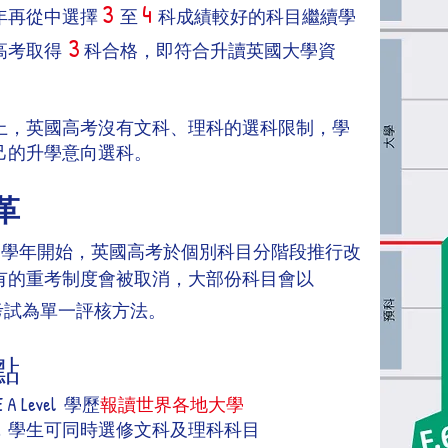
3
4
年再從中選擇
至
科成績較好的科目繼續學
3
高考取得
科合格，即符合升讀英國大學資
上，英國高考沒有文科、理科的選科限制，學
己的升學意向選科。
革
學年開始，英國高考於個別科目分階段推行改
有的重考制度會被取消，大部份科目會以
考試為單一評核方法。
點
A Level 學歷
報讀世界各地大學
，學生可同時選修文科及理科科目