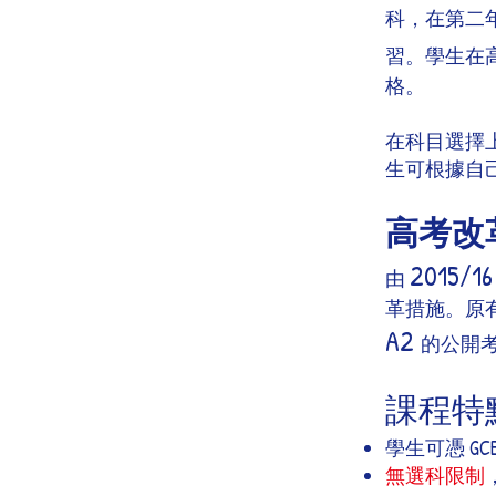
科，在第二
習。學生在
格。
在科目選擇
生可根據自
高考改
2015/16
由
革措施。原
A2
的公開
課程特
學生可憑 GCE 
無選科限制