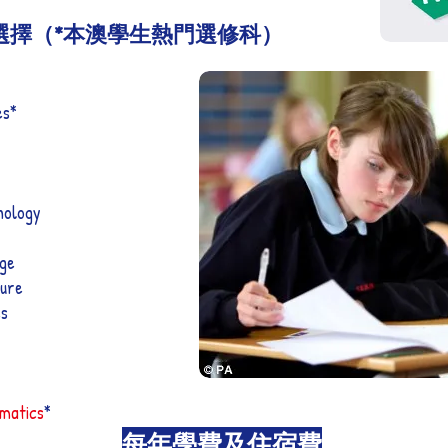
選擇（*本澳學生熱門選修科）
es*
nology
age
ture
es
matics
*
每年學費及住宿費