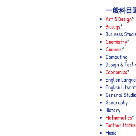
一般科目
Art & Design
*
Biology
*
Business Studi
Chemistry
*
Chinese
*
Computing
Design & Tech
Economics
*
English Langu
English Litera
General Studi
Geography
History
Mathematics
*
Further Mathe
Music