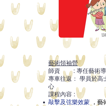
藝術領袖營
師資 : 專任藝術
專車往返： 學員於高
心
課程內容 :
敲擊及弦樂效蒙
，藝術