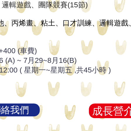
邏輯遊戲、團隊競賽(15節)
他、丙烯畫、粘土、口才訓練、邏輯遊戲
400 (車費)
A) ~ 7月29~8月16(B)
2:00 ( 星期一~星期五 ,共45小時 )
聯絡我們
成長營