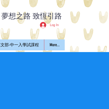
​夢想之路 致恆引路
Log In
文部-中一入學試課程
More...