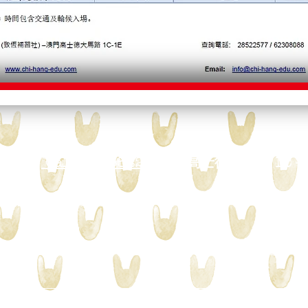
高英)
Call Us: 28522577
<高士德大馬路 1C - 1
 )
Call Us:
28522577
<文第士街 4B - 4
2023小一入學試
1分鐘為你找暑期活動2023
補習介紹 (中學部)
Mor