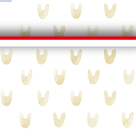
E > Macau
D>
Macau
e