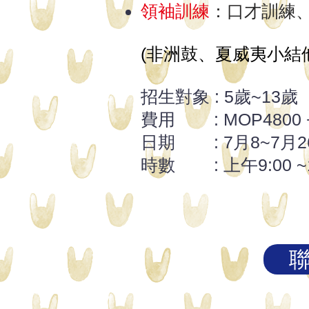
領袖訓練
：口才訓練、
(非洲鼓、夏威夷小結
招生對象 : 5歲~13歲
​費用 : MOP4800 +
日期 : 7月8~7月26 (
時數 : 上午9:00 ~1