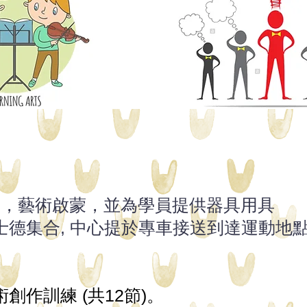
導，藝術啟蒙，並為學員提供器具用具
士德集合, 中心提於專車接送到達運動地
創作訓練 (共12節)。