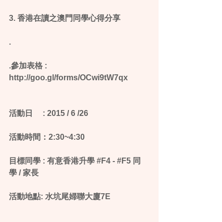
3. 香港在讀之澳門同學心得分享
.
.參加表格 : 
http://goo.gl/forms/OCwi9tW7qx
活動日 　: 2015 / 6 /26
活動時間：2:30~4:30
目標同學 : 有意香港升學 ‪#‎F4‬ - ‪#‎F5‬ 同
學 / 家長
活動地點: 水坑尾婦聯大廈7E
.