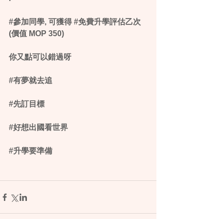
‪#‎參加同學‬, 可獲得 ‪#‎免費升學評估乙次‬ 
(價值 MOP 350)
你又點可以錯過呀
‪#‎有夢就去追‬
‪#‎先訂目標‬ 
‪#‎好想出國看世界‬
‪#‎升學要準備‬ 