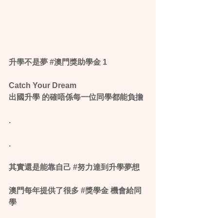
升學不是夢 ‪#‎澳門獎助學金‬ 1
Catch Your Dream
出國升學 的確唔係每一位同學都能負擔
.
.
其實還是能靠自己 ‪#‎努力達到升學夢想‬
澳門每年提供了很多 ‪#‎獎學金‬ 機會給同
學