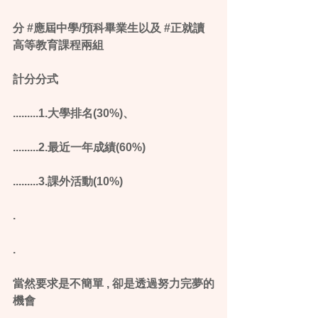
分 ‪#‎應屆中學‬/預科畢業生以及 ‪#‎正就讀
高等教育課程兩組‬
計分分式
.........1.大學排名(30%)、
.........2.最近一年成績(60%)
.........3.課外活動(10%)
.
.
當然要求是不簡單 , 卻是透過努力完夢的
機會