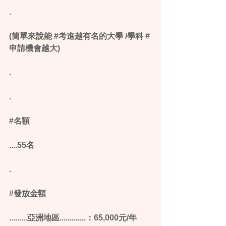
.
(簡單來說能 ‪#‎考進越有名的大學‬ /學科 ‪#‎
申請機會越大‬)
.
.
‪#‎名額‬
....55名
.
‪#‎發放金額‬
.........亞洲地區.............：65,000元/年