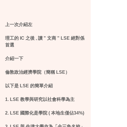
上一次介紹左 
理工的 IC 之後 , 讀 " 文商 " LSE 絕對係
首選
介紹一下
倫敦政治經濟學院（簡稱 LSE）
以下是 LSE 的簡單介紹
1. LSE 教學與研究以社會科學為主
2. LSE 國際化是學院 ( 本地生僅佔34%)
3. LSE 與 牛津大學亦為「金三角名校」