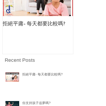
拒絕平庸- 每天都要比較嗎?
<致恆教育中心>
Recent Posts
拒絕平庸- 每天都要比較嗎?
你支持孩子追夢嗎?