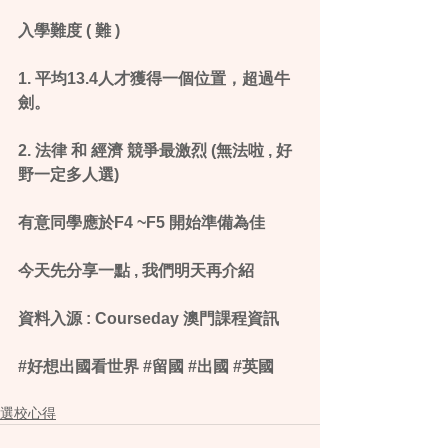
入學難度 ( 難 )
1. 平均13.4人才獲得一個位置，超過牛
劍。
2. 法律 和 經濟 競爭最激烈 (無法啦 , 好
野一定多人選)
有意同學應於F4 ~F5 開始準備為佳
今天先分享一點 , 我們明天再介紹
資料入源 : Courseday 澳門課程資訊 
‪#‎好想出國看世界‬ ‪#‎留國‬ ‪#‎出國‬ ‪#‎英國‬
選校心得