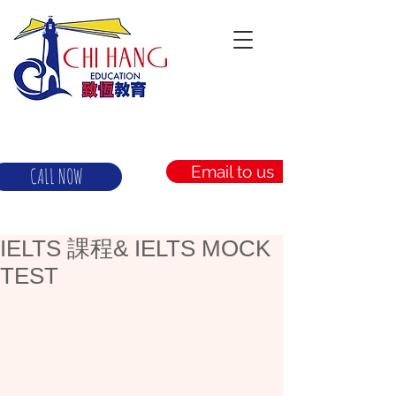
Email to us
CALL NOW
IELTS 課程& IELTS MOCK
TEST