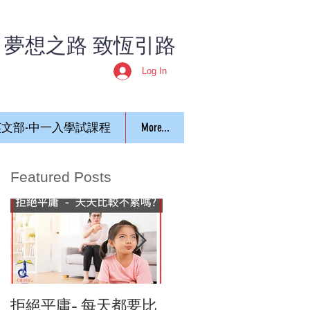
​夢想之路 致恆引路
Log In
文部-中一入學試課程
More...
Featured Posts
拒絕平庸- 每天都要比
<致恆教育中心> 2015