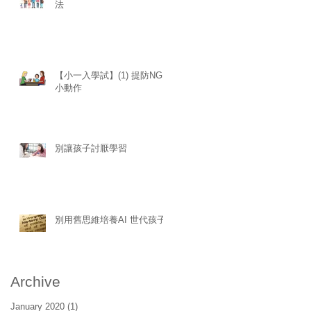
法
【小一入學試】(1) 提防NG
小動作
別讓孩子討厭學習
別用舊思維培養AI 世代孩子
Archive
January 2020
(1)
1 post