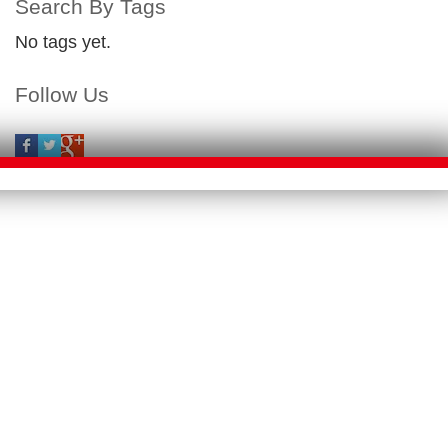
Search By Tags
No tags yet.
Follow Us
E > Macau
D>
Macau