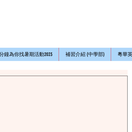
1分鐘為你找暑期活動2023
補習介紹 (中學部)
粵華英