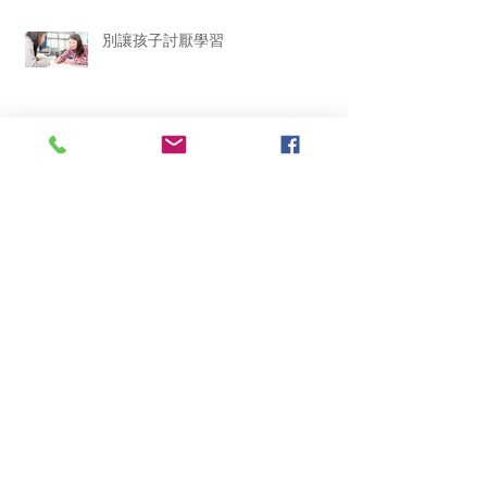
別讓孩子討厭學習
別用舊思維培養AI 世代孩子
Archive
January 2020
(1)
1 post
December 2019
(1)
1 post
November 2019
(1)
1 post
September 2019
(2)
2 posts
January 2019
(2)
2 posts
December 2018
(1)
1 post
November 2018
(1)
1 post
October 2018
(3)
3 posts